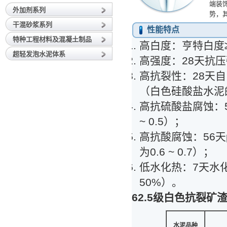
端装
外加剂系列
势，其
干混砂浆系列
性能特点
特种工程材料及混凝土制品
高白度：亨特白度≥
超轻发泡水泥体系
高强度：28天抗压强度6
高抗裂性：28天自由膨
（白色硅酸盐水泥的
高抗硫酸盐腐蚀：56
~ 0.5）；
高抗酸腐蚀：56天p
为0.6 ~ 0.7）；
低水化热：7天水化放
50%）。
62.5
级白色抗裂矿
水泥品种