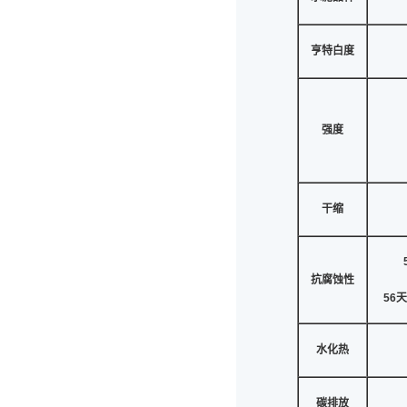
亨特白度
强度
干缩
抗腐蚀性
56
天
水化热
碳排放