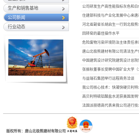
公司研发生产高性能指标灰色和白
生产和销售基地
住建部科技与产业化发展中心来唐
公司新闻
河北省副省长胡启生一行到北极熊
行业动态
回转窑的最佳操作水平
危险废物污染环境防治主体责任承
唐山北极熊建材有限公司清洁生产
中国建筑设计研究院建筑设计总院
张振秋董事长受聘中国矿业大学（
与益瑞石集团举行远程商务洽谈
我公司核心技术：快凝快硬贝利特
高贝利特硫铝酸盐水泥获美国发明
法国派丽德高代表来我公司进行技
版权所有：唐山北极熊建材有限公司
地址：河北省唐