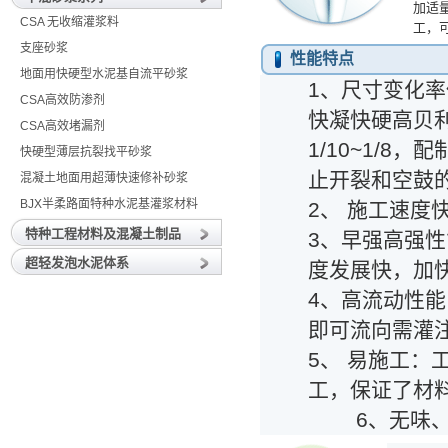
加适
CSA 无收缩灌浆料
工，
支座砂浆
性能特点
地面用快硬型水泥基自流平砂浆
1、尺寸变化
CSA高效防渗剂
快凝快硬高贝
CSA高效堵漏剂
1/10~1/8
快硬型薄层抗裂找平砂浆
止开裂和空鼓
混凝土地面用超薄快速修补砂浆
BJX半柔路面特种水泥基灌浆材料
2、 施工速
特种工程材料及混凝土制品
3、早强高强性
超轻发泡水泥体系
度发展快，加
4、高流动性
即可流向需灌
5、 易施工
工，保证了材
6、无味、无