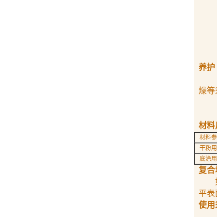
养护
通
燥等
罩
材料
材料参
干粉用
底涂
复合
如果
平表
使用
◇ 