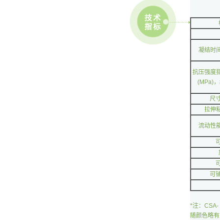
凝结时
抗压强度
(MPa)，
尺
拉伸粘
流动性
可
*注：CS
随颜色略有