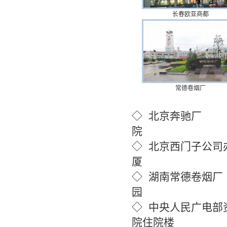
长春欧亚商都
常德卷烟厂
◇ 北京
◇ 北京西门
◇ 湖南
◇ 中央人民
院住院